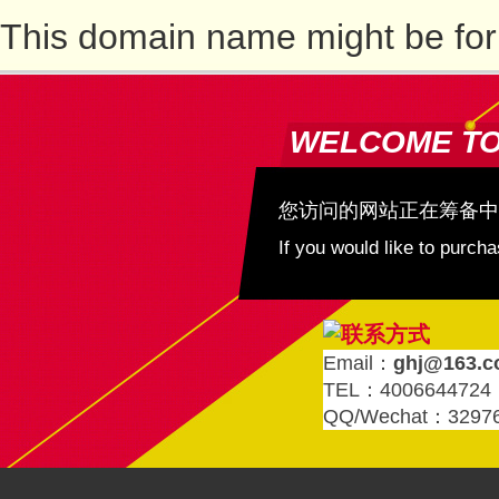
This domain name might be for
WELCOME T
您访问的网站正在筹备中
If you would like to purc
Email：
ghj@163.
TEL：4006644724
QQ/Wechat：3297